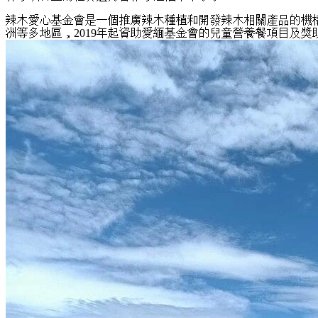
辣木愛心基金會是一個推廣辣木種植和開發辣木相關產品的機
洲等多地區，2019年起資助愛緬基金會的兒童營養餐項目及獎