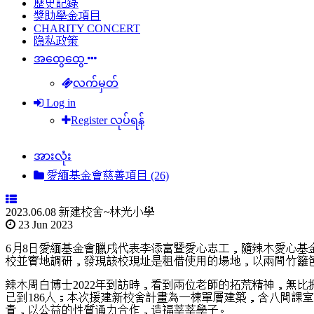
歷史記錄
獎助學金項目
CHARITY CONCERT
隐私政策
အထွေထွေ
လက်မှတ်
Log in
Register လုပ်ရန်
အားလုံး
愛緬基金會慈善項目 (26)
2023.06.08 新建校舍~林光小學
23 Jun 2023
6月8日愛緬基金會臘戌代表李添富暨愛心志工，隨辣木愛心基
校並實地調研，發現該校現址是租借使用的場地，以兩間竹籬笆
辣木周白博士2022年到訪時，看到兩位老師的拓荒精神，無比
已到186人；本次援建新校舍計畫為一棟單層建築，含八間課
責，以公益的性質通力合作，造福莘莘學子。