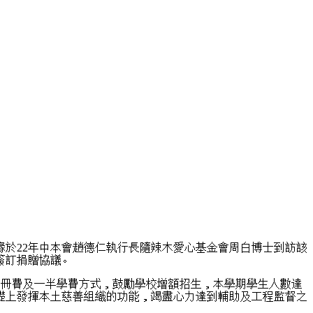
緣於22年中本會趙德仁執行長隨辣木愛心基金會周白博士到訪該
簽訂捐贈協議。
生的註冊費及一半學費方式，鼓勵學校增額招生，本學期學生人數達
基礎上發揮本土慈善組織的功能，竭盡心力達到輔助及工程監督之