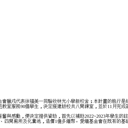
金會臘戌代表徐福美一同驗收林光小學新校舍；本計畫的執行是
教室服務90個學生，決定援建該校共八間課室，並於11月完成
振奮與感動，便決定提供資助，首先以補助2022~2023年學
室、四間廁所及化糞池，造價1億多緬幣。愛緬基金會在既有的