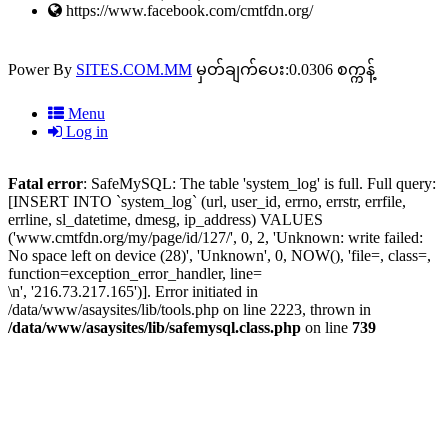
https://www.facebook.com/cmtfdn.org/
Power By
SITES.COM.MM
မှတ်ချက်ပေး:0.0306 စက္ကန့်
Menu
Log in
Fatal error
: SafeMySQL: The table 'system_log' is full. Full query:
[INSERT INTO `system_log` (url, user_id, errno, errstr, errfile,
errline, sl_datetime, dmesg, ip_address) VALUES
('www.cmtfdn.org/my/page/id/127/', 0, 2, 'Unknown: write failed:
No space left on device (28)', 'Unknown', 0, NOW(), 'file=, class=,
function=exception_error_handler, line=
\n', '216.73.217.165')]. Error initiated in
/data/www/asaysites/lib/tools.php on line 2223, thrown in
/data/www/asaysites/lib/safemysql.class.php
on line
739