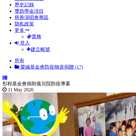
歷史記錄
獎助學金項目
慈善演唱會專區
隐私政策
更多
票務
登入
建立帳號
所有
愛緬基金會防疫物資捐贈 (17)
彤程基金會捐助孤兒院防疫專案
11 May 2020