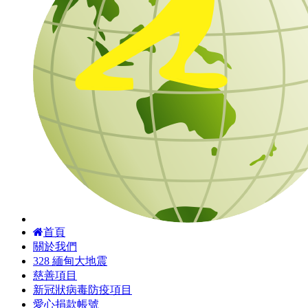
首頁
關於我們
328 緬甸大地震
慈善項目
新冠狀病毒防疫項目
愛心捐款帳號