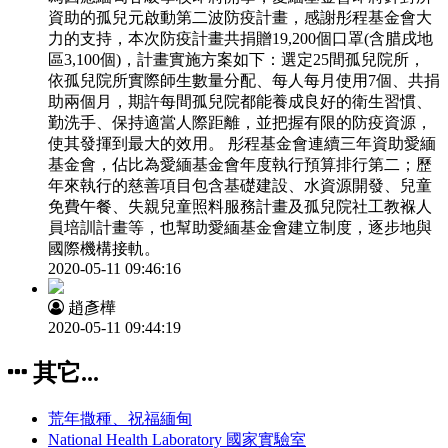
資助的孤兒元啟動第二波防疫計畫，感謝彤程基金會大
力的支持，本次防疫計畫共捐贈19,200個口罩(含腊戌地
區3,100個)，計畫實施方案如下：選定25間孤兒院所，
依孤兒院所實際師生數量分配、每人每月使用7個、共捐
助兩個月，期許每間孤兒院都能養成良好的衛生習慣、
勤洗手、保持適當人際距離，並把握有限的防疫資源，
使其發揮到最大的效用。 彤程基金會連續三年資助愛緬
基金會，佔比為愛緬基金會年度執行預算排行第二；歷
年來執行的慈善項目包含基礎建設、水資源開發、兒童
免費午餐、失親兒童照料服務計畫及孤兒院社工教褓人
員培訓計畫等，也幫助愛緬基金會建立制度，逐步地與
國際機構接軌。
2020-05-11 09:46:16
趙彥樺
2020-05-11 09:44:19
其它...
荒年撒種、祝福緬甸
National Health Laboratory 國家實驗室