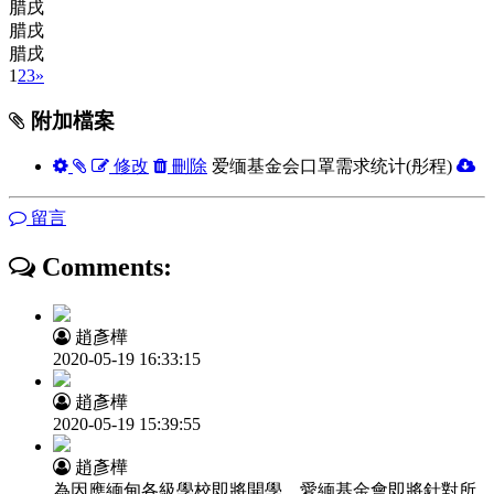
腊戌
腊戌
腊戌
1
2
3
»
附加檔案
修改
刪除
爱缅基金会口罩需求统计(彤程)
留言
Comments:
趙彥樺
2020-05-19 16:33:15
趙彥樺
2020-05-19 15:39:55
趙彥樺
為因應緬甸各級學校即將開學，愛緬基金會即將針對所