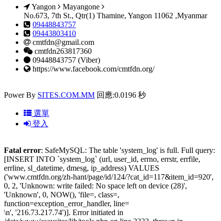
Yangon
Mayangone
No.673, 7th St., Qtr(1) Thamine, Yangon 11062 ,Myanmar
09448843757
09443803410
cmtfdn@gmail.com
cmtfdn263817360
09448843757 (Viber)
https://www.facebook.com/cmtfdn.org/
Power By
SITES.COM.MM
回應:0.0196 秒
選單
登入
Fatal error
: SafeMySQL: The table 'system_log' is full. Full query:
[INSERT INTO `system_log` (url, user_id, errno, errstr, errfile,
errline, sl_datetime, dmesg, ip_address) VALUES
('www.cmtfdn.org/zh-hant/page/id/124/?cat_id=117&item_id=920',
0, 2, 'Unknown: write failed: No space left on device (28)',
'Unknown', 0, NOW(), 'file=, class=,
function=exception_error_handler, line=
\n', '216.73.217.74')]. Error initiated in