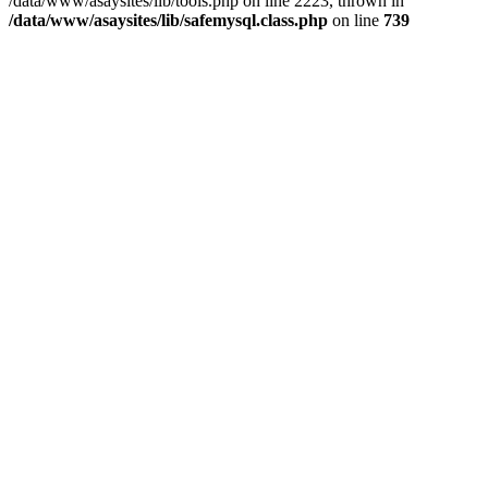
/data/www/asaysites/lib/tools.php on line 2223, thrown in
/data/www/asaysites/lib/safemysql.class.php
on line
739