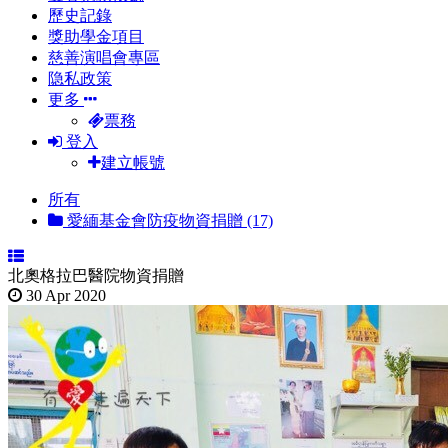
歷史記錄
獎助學金項目
慈善演唱會專區
隐私政策
更多
票務
登入
建立帳號
所有
愛緬基金會防疫物資捐贈 (17)
北奧格拉巴醫院物資捐贈
30 Apr 2020