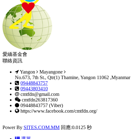
愛緬基金會
聯絡資訊
Yangon
Mayangone
No.673, 7th St., Qtr(1) Thamine, Yangon 11062 ,Myanmar
09448843757
09443803410
cmtfdn@gmail.com
cmtfdn263817360
09448843757 (Viber)
https://www.facebook.com/cmtfdn.org/
Power By
SITES.COM.MM
回應:0.0125 秒
選單