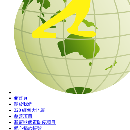
首頁
關於我們
328 緬甸大地震
慈善項目
新冠狀病毒防疫項目
愛心捐款帳號