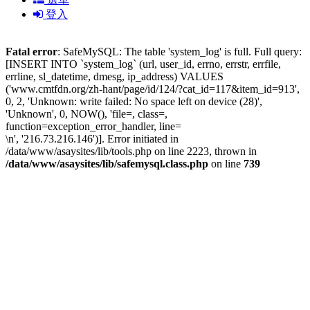
登入
Fatal error
: SafeMySQL: The table 'system_log' is full. Full query:
[INSERT INTO `system_log` (url, user_id, errno, errstr, errfile,
errline, sl_datetime, dmesg, ip_address) VALUES
('www.cmtfdn.org/zh-hant/page/id/124/?cat_id=117&item_id=913',
0, 2, 'Unknown: write failed: No space left on device (28)',
'Unknown', 0, NOW(), 'file=, class=,
function=exception_error_handler, line=
\n', '216.73.216.146')]. Error initiated in
/data/www/asaysites/lib/tools.php on line 2223, thrown in
/data/www/asaysites/lib/safemysql.class.php
on line
739