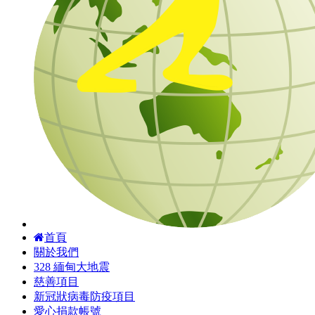
首頁
關於我們
328 緬甸大地震
慈善項目
新冠狀病毒防疫項目
愛心捐款帳號