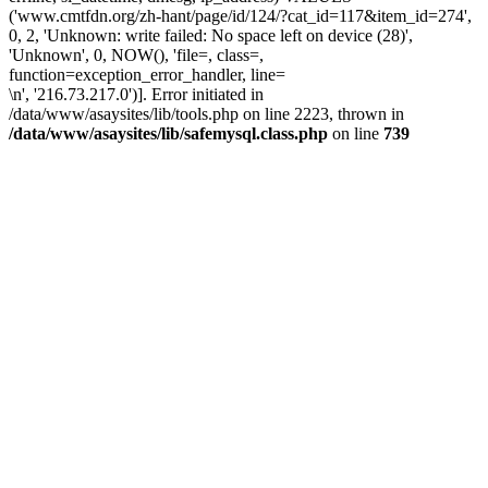
('www.cmtfdn.org/zh-hant/page/id/124/?cat_id=117&item_id=274',
0, 2, 'Unknown: write failed: No space left on device (28)',
'Unknown', 0, NOW(), 'file=, class=,
function=exception_error_handler, line=
\n', '216.73.217.0')]. Error initiated in
/data/www/asaysites/lib/tools.php on line 2223, thrown in
/data/www/asaysites/lib/safemysql.class.php
on line
739