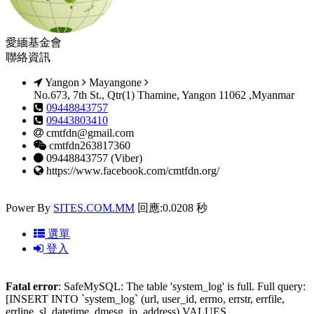
愛緬基金會
聯絡資訊
Yangon
Mayangone
No.673, 7th St., Qtr(1) Thamine, Yangon 11062 ,Myanmar
09448843757
09443803410
cmtfdn@gmail.com
cmtfdn263817360
09448843757 (Viber)
https://www.facebook.com/cmtfdn.org/
Power By
SITES.COM.MM
回應:0.0208 秒
選單
登入
Fatal error
: SafeMySQL: The table 'system_log' is full. Full query:
[INSERT INTO `system_log` (url, user_id, errno, errstr, errfile,
errline, sl_datetime, dmesg, ip_address) VALUES