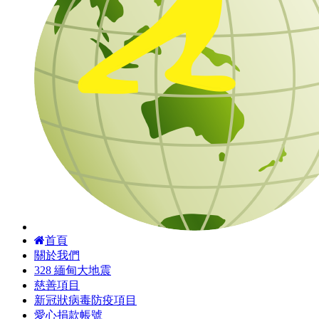
首頁
關於我們
328 緬甸大地震
慈善項目
新冠狀病毒防疫項目
愛心捐款帳號