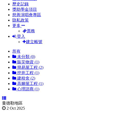
歷史記錄
獎助學金項目
慈善演唱會專區
隐私政策
更多
票務
登入
建立帳號
所有
未分類 (0)
賑災物資 (1)
簡易屋工程 (2)
挖井工程 (1)
建校舍 (2)
高腳屋工程 (1)
心理諮商 (1)
曼德勒地區
2 Oct 2025