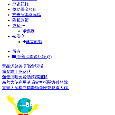
歷史記錄
獎助學金項目
慈善演唱會專區
隐私政策
更多
票務
登入
建立帳號
所有
慈善演唱會紀錄 (5)
黃品源慈善演唱會現場
頒發志工感謝狀
頒發演唱會贊助商感謝狀
慈善大使利用演唱會空檔關懷孤兒院
書畫大師穆立瑞老師蒞臨並贈送大作
1