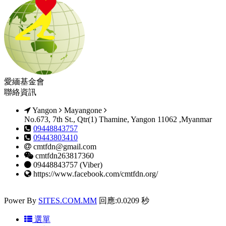
愛緬基金會
聯絡資訊
Yangon
Mayangone
No.673, 7th St., Qtr(1) Thamine, Yangon 11062 ,Myanmar
09448843757
09443803410
cmtfdn@gmail.com
cmtfdn263817360
09448843757 (Viber)
https://www.facebook.com/cmtfdn.org/
Power By
SITES.COM.MM
回應:0.0209 秒
選單