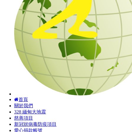
首頁
關於我們
328 緬甸大地震
慈善項目
新冠狀病毒防疫項目
愛心捐款帳號