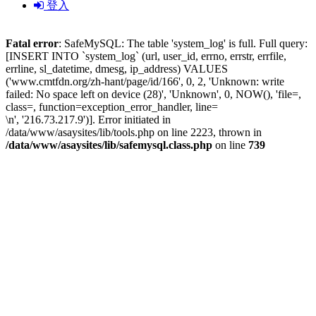
登入
Fatal error
: SafeMySQL: The table 'system_log' is full. Full query:
[INSERT INTO `system_log` (url, user_id, errno, errstr, errfile,
errline, sl_datetime, dmesg, ip_address) VALUES
('www.cmtfdn.org/zh-hant/page/id/166', 0, 2, 'Unknown: write
failed: No space left on device (28)', 'Unknown', 0, NOW(), 'file=,
class=, function=exception_error_handler, line=
\n', '216.73.217.9')]. Error initiated in
/data/www/asaysites/lib/tools.php on line 2223, thrown in
/data/www/asaysites/lib/safemysql.class.php
on line
739