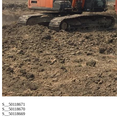
S__50118671
S__50118670
S__50118669