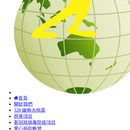
首頁
關於我們
328 緬甸大地震
慈善項目
新冠狀病毒防疫項目
愛心捐款帳號