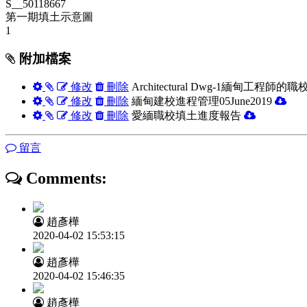
S__50118667
第一期填土示意圖
1
附加檔案
修改
刪除
Architectural Dwg-1緬甸工程師的
修改
刪除
緬甸建校進程管理05June2019
修改
刪除
愛緬職校填土進度報告
留言
Comments:
趙彥樺
2020-04-02 15:53:15
趙彥樺
2020-04-02 15:46:35
趙彥樺