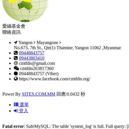
愛緬基金會
聯絡資訊
Yangon
Mayangone
No.673, 7th St., Qtr(1) Thamine, Yangon 11062 ,Myanmar
09448843757
09443803410
cmtfdn@gmail.com
cmtfdn263817360
09448843757 (Viber)
https://www.facebook.com/cmtfdn.org/
Power By
SITES.COM.MM
回應:0.0432 秒
選單
登入
Fatal error
: SafeMySQL: The table 'system_log' is full. Full query: