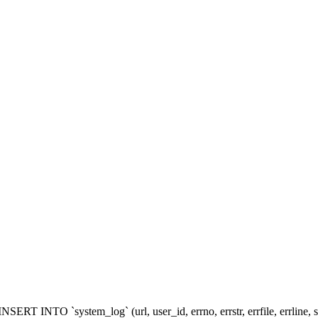
 [INSERT INTO `system_log` (url, user_id, errno, errstr, errfile, errl