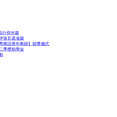
甸公益行仰光篇
之伊洛瓦底省篇
區優秀華語青年教師】頒獎儀式
第二季獎助學金
動