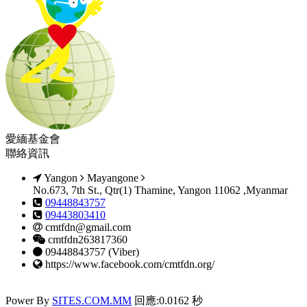
愛緬基金會
聯絡資訊
Yangon
Mayangone
No.673, 7th St., Qtr(1) Thamine, Yangon 11062 ,Myanmar
09448843757
09443803410
cmtfdn@gmail.com
cmtfdn263817360
09448843757 (Viber)
https://www.facebook.com/cmtfdn.org/
Power By
SITES.COM.MM
回應:0.0162 秒