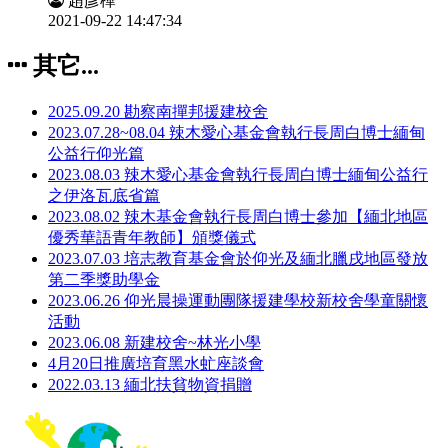
趙彥樺
2021-09-22 14:47:34
其它...
2025.09.20 勘察南撣邦援建校舍
2023.07.28~08.04 辣木愛心基金會執行長周白博士緬甸
公益行仰光篇
2023.08.03 辣木愛心基金會執行長周白博士緬甸公益行
之伊洛瓦底省篇
2023.08.02 辣木基金會執行長周白博士參加【緬北地區
優秀華語青年教師】頒獎儀式
2023.07.03 培志教育基金會於仰光及緬北臘戌地區發放
第二季獎助學金
2023.06.26 仰光晨操運動團隊援建學校新校舍學童關懷
活動
2023.06.08 新建校舍~林光小學
4月20日推廣培育黑水虻座談會
2022.03.13 緬北扶貧物資捐贈