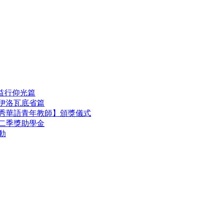
甸公益行仰光篇
之伊洛瓦底省篇
區優秀華語青年教師】頒獎儀式
第二季獎助學金
動