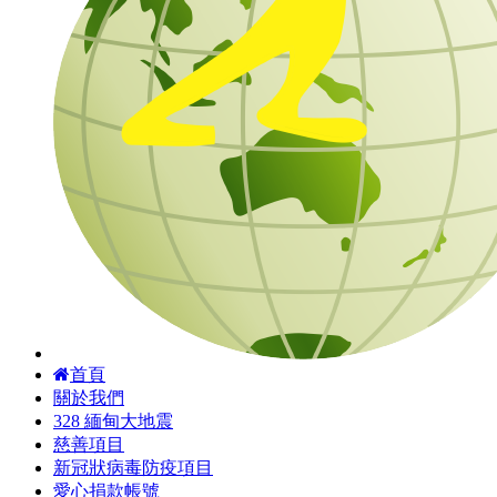
首頁
關於我們
328 緬甸大地震
慈善項目
新冠狀病毒防疫項目
愛心捐款帳號